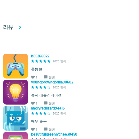
리뷰
ls55266022
2025 안에
훌륭한
1
답변
youngbrowngorilla90602
2025 안에
슈퍼 애플리케이션
1
답변
angryredlizard94415
2025 안에
매우 좋음
1
답변
beautifulgreenlychee30450