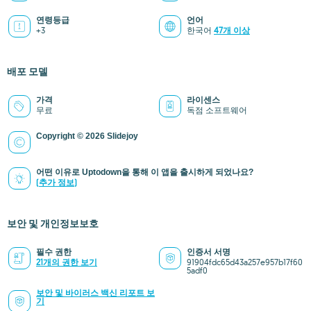
연령등급
언어
+3
한국어
47개 이상
배포 모델
가격
라이센스
무료
독점 소프트웨어
Copyright © 2026 Slidejoy
어떤 이유로 Uptodown을 통해 이 앱을 출시하게 되었나요?
(추가 정보)
보안 및 개인정보보호
필수 권한
인증서 서명
21개의 권한 보기
91904fdc65d43a257e957b17f60
5adf0
보안 및 바이러스 백신 리포트 보
기