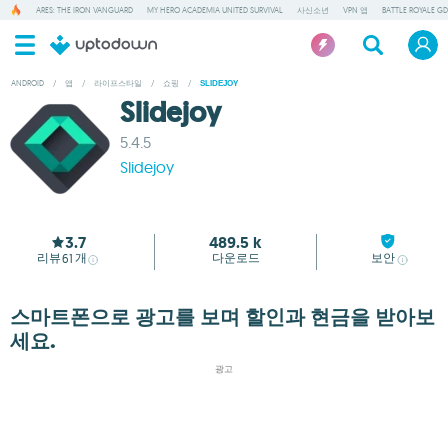
ARES: THE IRON VANGUARD
MY HERO ACADEMIA UNITED SURVIVAL
사신소년
VPN 앱
BATTLE ROYALE GD
ANDROID
/
앱
/
라이프스타일
/
쇼핑
/
SLIDEJOY
Slidejoy
5.4.5
Slidejoy
3.7
489.5 k
리뷰
개
다운로드
보안
61
스마트폰으로 광고를 보며 할인과 현금을 받아보
세요.
광고